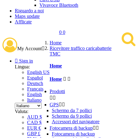
Vivavoce Bluetooth
Riguardo a noi
Maps update
Afflicate
0
0
Home
Ricevitore traffico caricabatterie
My Account

TMC

Sign in
Home
Lingua:
English US
Español
Home


Deutsch
Français
Prodotti
English


Italiano
GPS


Schermo da 7 pollici
Valuta:
Schermo da 9 pollici
AUD $
Accessori del navigatore
CAD $
Fotocamera di backup


EUR €
GBP £
Fotocamera di backup