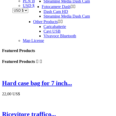
PLN zł
Streaming Media Dash Cam
USD $
Fotocamere Dash


Dash Cam HD
Streaming Media Dash Cam
Other Products


Caricabatterie
Cavi USB
Vivavoce Bluetooth
Map License
Featured Products
Featured Products


Hard case bag for 7 inch...
22,00 US$
Ricevitore traffico...