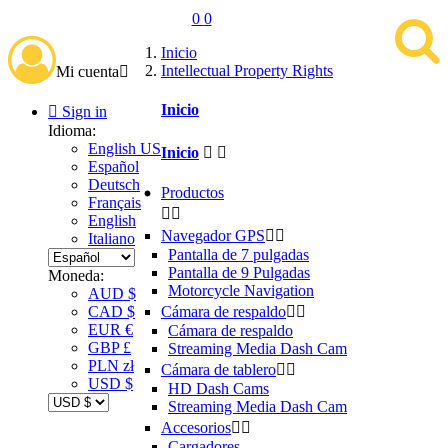
0
0
Inicio
Intellectual Property Rights
Mi cuenta

Inicio

Sign in
Idioma:
English US
Inicio


Español
Deutsch
Productos
Français


English
Navegador GPS


Italiano
Pantalla de 7 pulgadas
Pantalla de 9 Pulgadas
Moneda:
Motorcycle Navigation
AUD $
Cámara de respaldo


CAD $
EUR €
Cámara de respaldo
GBP £
Streaming Media Dash Cam
PLN zł
Cámara de tablero


USD $
HD Dash Cams
Streaming Media Dash Cam
Accesorios


Cargadores